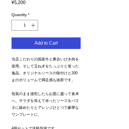
Price
¥5,200
Quantity
*
Add to Cart
当店こだわりの国産牛と豚合いびき肉を
使用。そして玉ねぎをたっぷりと使った
逸品。オリジナルソースの味付けと200
ｇのボリュームで満足感も抜群です。
包装のまま湯煎したらお皿に盛って食卓
へ。サラダを添えて余ったソースをパス
タに絡めたりとアレンジひとつで豪華な
ワンプレートに。
4個セットで送料別途です。