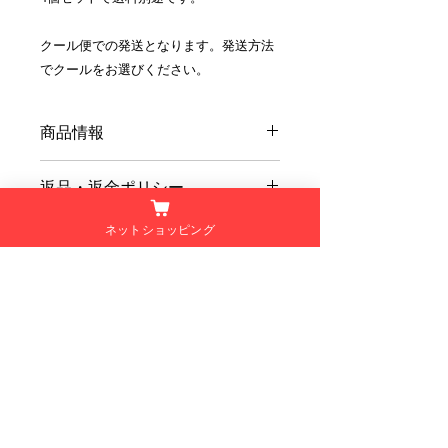
クール便での発送となります。発送方法
でクールをお選びください。
商品情報
名
ハンバーグ
返品・返金ポリシー
称
■お客様都合による返金
ネットショッピング
商品の配送について
原
【ハンバーグ(オリジナル)】
当店ではお客様都合による返金は受け
材
牛肉(国内産)、豚肉、玉葱、
付けておりません。
【送料について】
料
パン粉、牛乳、卵、日本酒、
■お客様都合による交換
商品により、配送料はことなります。
名
醬油、砂糖、みりん、にんに
当店ではお客様都合による交換は受け
く、生姜、塩、胡椒、リンゴ
付けておりません。
【ご配送の目安】
酢、サラダ油/増粘剤(加工で
営業日17時までにご注文頂いた場合、
​ Kushiya Sen
んぷん・キサンタンガム)、
■商品等の不具合による返金
5営業日以内の弊社出荷を予定してお
カラメル色素、調味料(アミ
当店では商品等の不具合による返金は
ります。(休業日は出荷作業を行って
ノ酸等)(一部に小麦・卵・乳
受け付けておりません。
おりません。)
〒835-0024
成分を含む)
■商品等の不具合による交換