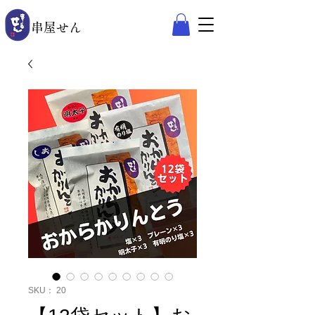
​串屋せん
®︎
SKU： 20