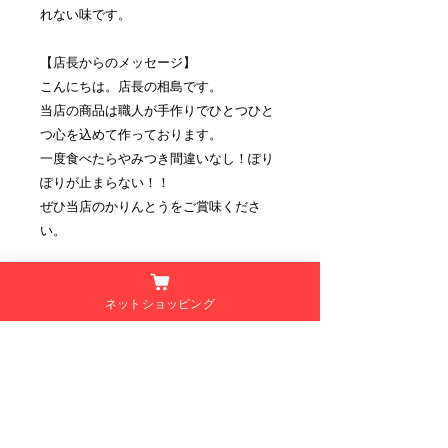
れない味です。
【店長からのメッセージ】
こんにちは。店長の相島です。
当店の商品は職人が手作りでひとつひと
つ心を込めて作っております。
一度食べたらやみつき間違いなし！ぽり
ぽりが止まらない！！
ぜひ当店のかりんとうをご賞味くださ
い。
商品情報
ネットショッピング
名
菓子
返品・返金ポリシー
称
■お客様都合による返金
商品の配送について
原
【プレーン】小麦粉、おか
当店ではお客様都合による返金は受け
材
ら、砂糖、植物性油脂、ベー
付けておりません。
【送料について】
料
キングパウダー(原材料の一